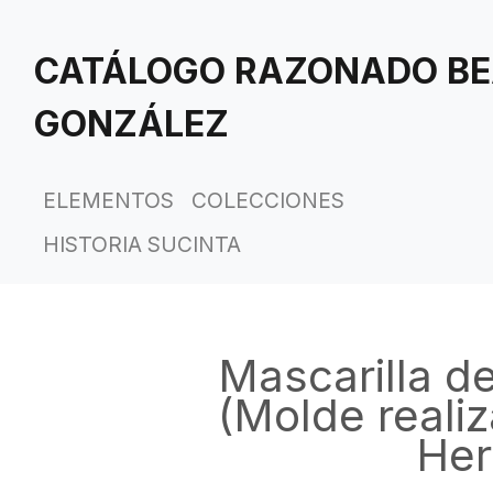
Saltar
al
CATÁLOGO RAZONADO BE
contenido
principal
GONZÁLEZ
ELEMENTOS
COLECCIONES
HISTORIA SUCINTA
Mascarilla d
(Molde reali
Her