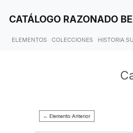
Saltar
al
CATÁLOGO RAZONADO BE
contenido
principal
ELEMENTOS
COLECCIONES
HISTORIA S
C
← Elemento Anterior