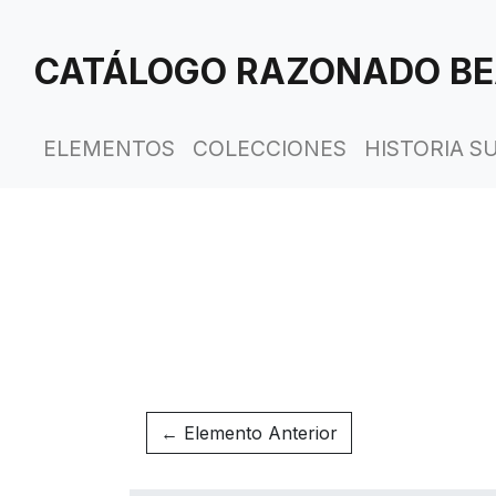
Saltar
al
CATÁLOGO RAZONADO BE
contenido
principal
ELEMENTOS
COLECCIONES
HISTORIA S
← Elemento Anterior