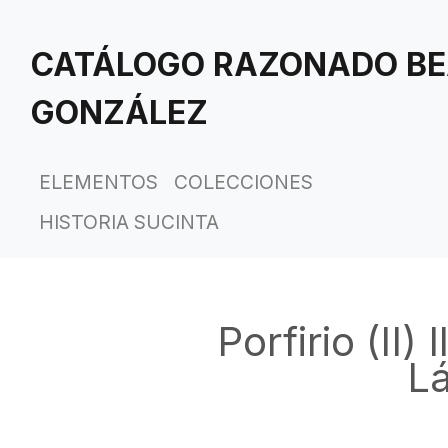
Saltar
al
CATÁLOGO RAZONADO BE
contenido
principal
GONZÁLEZ
ELEMENTOS
COLECCIONES
HISTORIA SUCINTA
Porfirio (II)
L