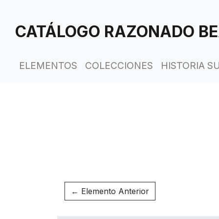
Saltar
al
CATÁLOGO RAZONADO BE
contenido
principal
ELEMENTOS
COLECCIONES
HISTORIA S
← Elemento Anterior