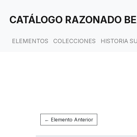
Saltar
al
CATÁLOGO RAZONADO BE
contenido
principal
ELEMENTOS
COLECCIONES
HISTORIA S
← Elemento Anterior