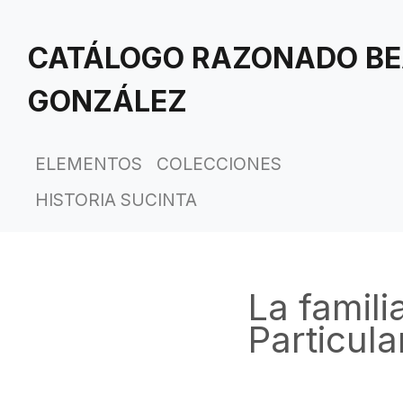
Saltar
al
CATÁLOGO RAZONADO BE
contenido
principal
GONZÁLEZ
ELEMENTOS
COLECCIONES
HISTORIA SUCINTA
La famili
Particul