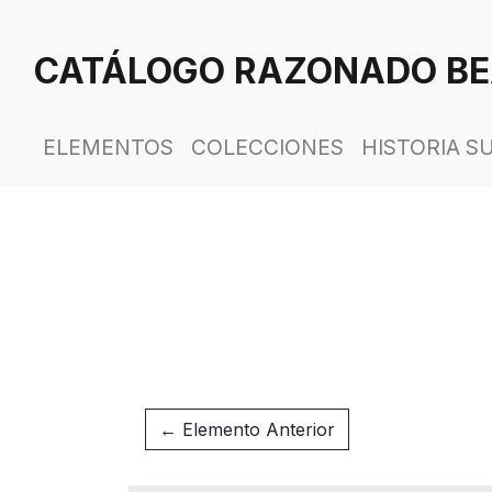
Saltar
al
CATÁLOGO RAZONADO BE
contenido
principal
ELEMENTOS
COLECCIONES
HISTORIA S
← Elemento Anterior