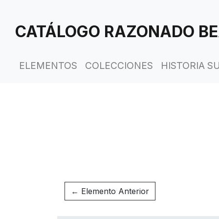
Saltar
al
CATÁLOGO RAZONADO BE
contenido
principal
ELEMENTOS
COLECCIONES
HISTORIA S
← Elemento Anterior