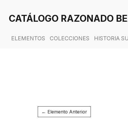
Saltar
al
CATÁLOGO RAZONADO BE
contenido
principal
ELEMENTOS
COLECCIONES
HISTORIA S
← Elemento Anterior