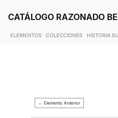
Saltar
al
CATÁLOGO RAZONADO BE
contenido
principal
ELEMENTOS
COLECCIONES
HISTORIA S
← Elemento Anterior