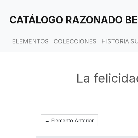
Saltar
al
CATÁLOGO RAZONADO BE
contenido
principal
ELEMENTOS
COLECCIONES
HISTORIA S
La felicid
← Elemento Anterior